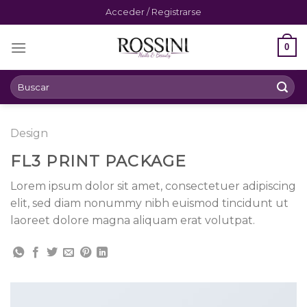
Skip
Acceder / Registrarse
to
content
0
Buscar
por:
Design
FL3 PRINT PACKAGE
Lorem ipsum dolor sit amet, consectetuer adipiscing
elit, sed diam nonummy nibh euismod tincidunt ut
laoreet dolore magna aliquam erat volutpat.