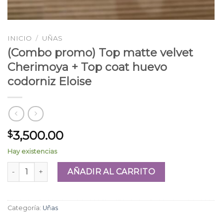
INICIO
/
UÑAS
(Combo promo) Top matte velvet
Cherimoya + Top coat huevo
codorniz Eloise
3,500.00
$
Hay existencias
(Combo promo) Top matte velvet Cherimoya + Top coat hu
AÑADIR AL CARRITO
Categoría:
Uñas