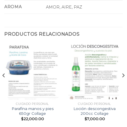
AROMA
AMOR, AIRE, PAZ
PRODUCTOS RELACIONADOS
CUIDADO PERSONAL
CUIDADO PERSONAL
Parafina manos y pies
Loción descongestiva
650gr Collage
200cc Collage
$
22,000.00
$
7,000.00
cio
ual