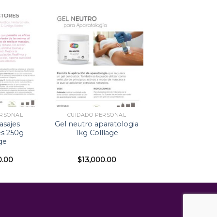
ERSONAL
CUIDADO PERSONAL
sajes
Gel neutro aparatologia
s 250g
1kg Colllage
ge
0.00
$
13,000.00