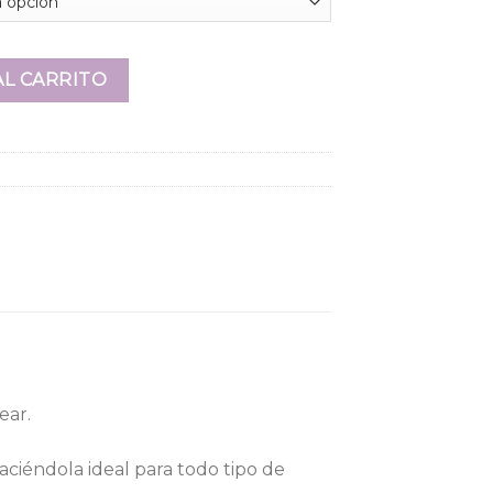
fne cantidad
AL CARRITO
ear.
ciéndola ideal para todo tipo de