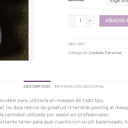
Crema Humectante 50grs Da
AÑADIR 
SKU:
N/D
Categoría:
Cuidado Personal
DESCRIPCIÓN
INFORMACIÓN ADICIONAL
s ideal para utilizarla en masajes de todo tipo.
l, no deja rastros de grasitud ni tendrás peeling al masaj
 cantidad utilizada por sesión en profesionales.
ortante tener para que cuenta con su ph balanceado, ha