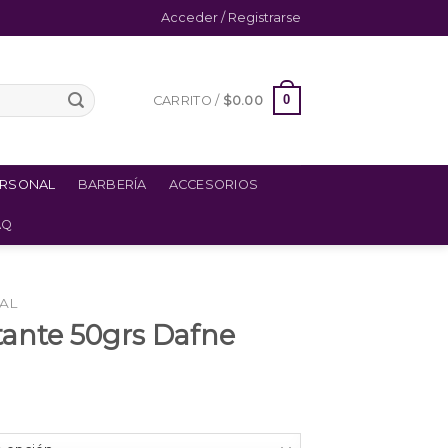
Acceder / Registrarse
0
CARRITO /
$
0.00
ERSONAL
BARBERÍA
ACCESORIOS
AQ
AL
nte 50grs Dafne