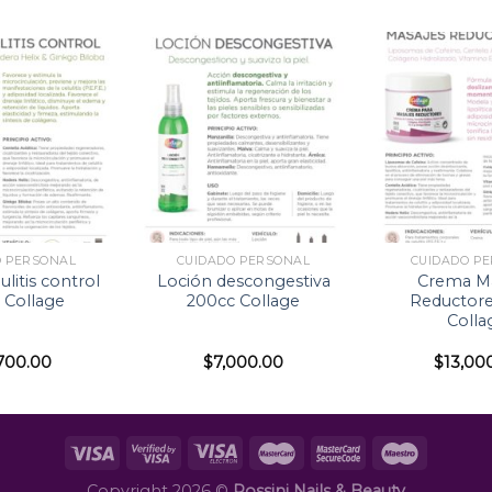
O PERSONAL
CUIDADO PERSONAL
CUIDADO P
litis control
Loción descongestiva
Crema Ma
 Collage
200cc Collage
Reductore
Colla
,700.00
$
7,000.00
$
13,00
Copyright 2026 ©
Rossini Nails & Beauty