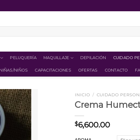
PELUQUERÍA
MAQUILLAJE
DEPILACIÓN
CUIDADO P
NIÑAS/NIÑOS
CAPACITACIONES
OFERTAS
CONTACTO
F
INICIO
/
CUIDADO PERSON
Crema Humecta
6,600.00
$
AROMA