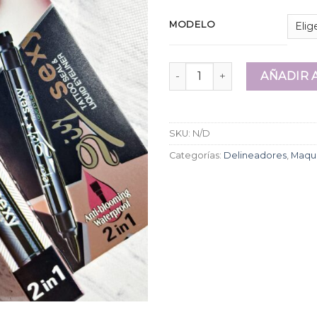
MODELO
Delineador Tejar con Sello- 
AÑADIR 
SKU:
N/D
Categorías:
Delineadores
,
Maqui