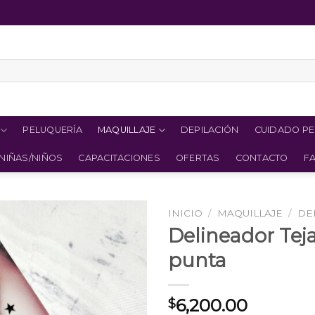
PELUQUERÍA
MAQUILLAJE
DEPILACIÓN
CUIDADO P
NIÑAS/NIÑOS
CAPACITACIONES
OFERTAS
CONTACTO
F
INICIO
/
MAQUILLAJE
/
DE
Delineador Teja
punta
6,200.00
$