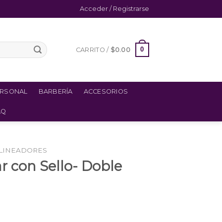
Acceder / Registrarse
0
CARRITO /
$
0.00
ERSONAL
BARBERÍA
ACCESORIOS
AQ
LINEADORES
r con Sello- Doble