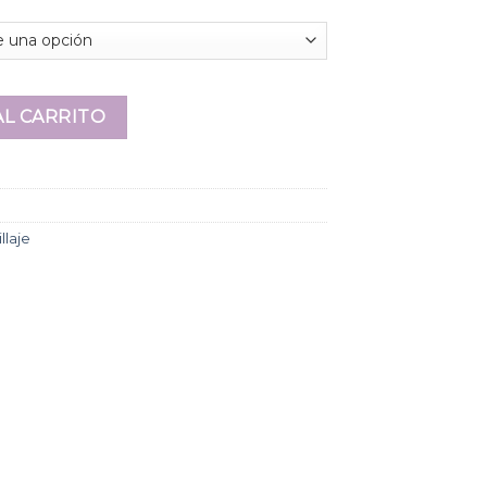
Doble punta cantidad
AL CARRITO
llaje