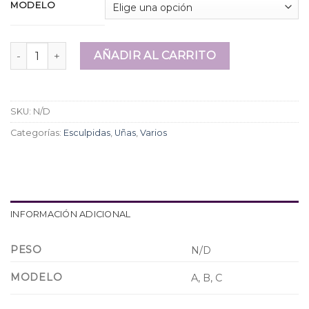
MODELO
Moldes de silicona para Capsulas dual cantidad
AÑADIR AL CARRITO
SKU:
N/D
Categorías:
Esculpidas
,
Uñas
,
Varios
INFORMACIÓN ADICIONAL
PESO
N/D
MODELO
A, B, C