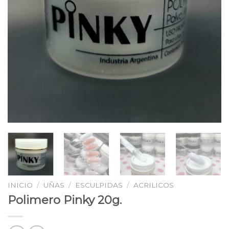
INICIO
/
UÑAS
/
ESCULPIDAS
/
ACRILICOS
Polimero Pinky 20g.