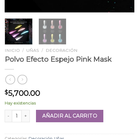
INICIO
/
UÑAS
/
DECORACIÓN
Polvo Efecto Espejo Pink Mask
5,700.00
$
Hay existencias
Polvo Efecto Espejo Pink Mask cantidad
AÑADIR AL CARRITO
Categorías:
Decoración
,
Uñas