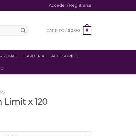
Acceder / Registrarse
0
CARRITO /
$
0.00
ERSONAL
BARBERÍA
ACCESORIOS
AQ
AS
 Limit x 120