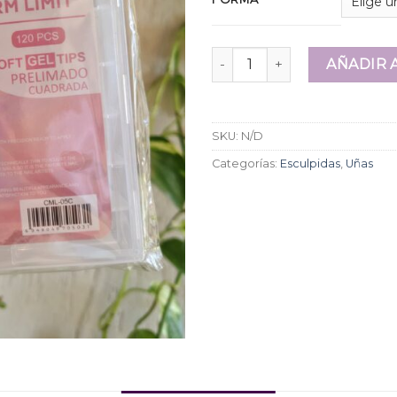
Press on Charm Limit x 120 
AÑADIR 
SKU:
N/D
Categorías:
Esculpidas
,
Uñas