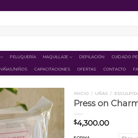
PELUQUERÍA
MAQUILLAJE
DEPILACIÓN
CUIDADO P
NIÑAS/NIÑOS
CAPACITACIONES
OFERTAS
CONTACTO
F
INICIO
/
UÑAS
/
ESCULPID
Press on Charm
4,300.00
$
FORMA