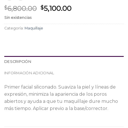
El
El
6,800.00
5,100.00
$
$
precio
precio
Sin existencias
original
actual
era:
es:
Categoría:
Maquillaje
$6,800.00.
$5,100.00.
DESCRIPCIÓN
INFORMACIÓN ADICIONAL
Primer facial siliconado. Suaviza la piel y líneas de
expresión, minimiza la apariencia de los poros
abiertos y ayuda a que tu maquillaje dure mucho
más tiempo. Aplicar previo a la base/corrector.