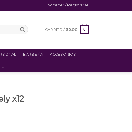
Acceder / Registrarse
0
CARRITO /
$
0.00
ERSONAL
BARBERÍA
ACCESORIOS
AQ
ly x12