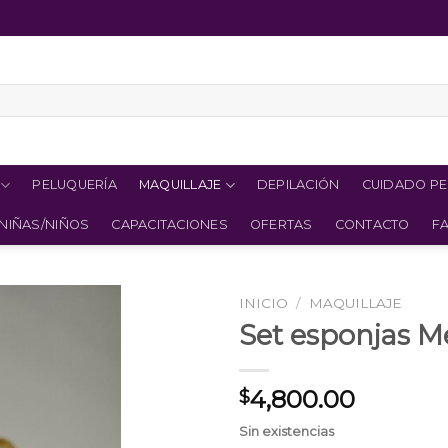
PELUQUERÍA
MAQUILLAJE
DEPILACIÓN
CUIDADO P
NIÑAS/NIÑOS
CAPACITACIONES
OFERTAS
CONTACTO
F
INICIO
/
MAQUILLAJE
Set esponjas Me
4,800.00
$
Sin existencias