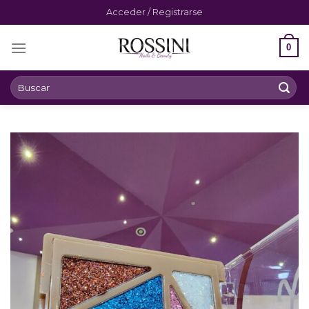
Skip
Acceder / Registrarse
to
content
0
Buscar
por: